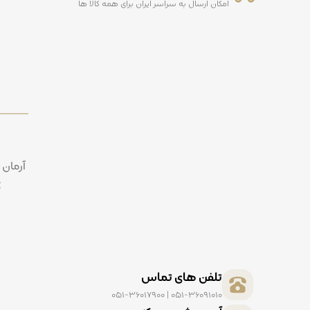
امکان ارسال به سراسر ایران برای همه کالا ها
آرمان 
ک
تلفن های تماس
051-36091010 | 051-36017900