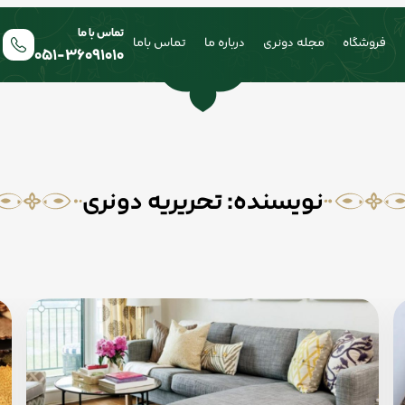
تماس با ما
فروشگاه
مجله دونری
درباره ما
تماس باما
051-36091010
نویسنده:
تحریریه دونری