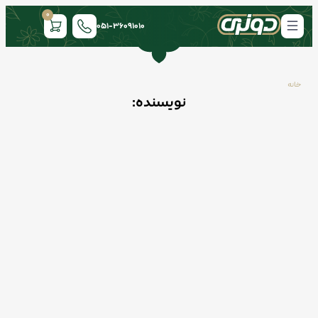
0
051-36091010
خانه
نویسنده: