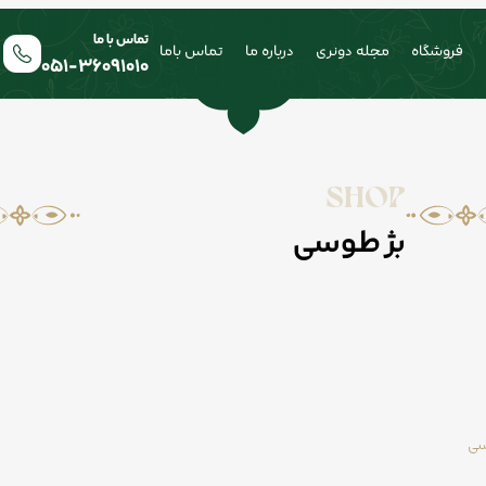
تماس با ما
فروشگاه
مجله دونری
درباره ما
تماس باما
051-36091010
SHOP
بژ طوسی
ی