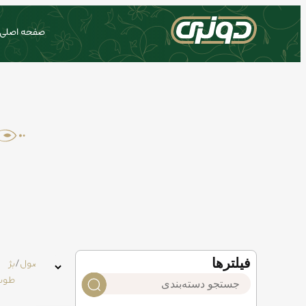
صفحه اصلی
فیلتر‌ها
خانه
/
محصول
/
بژ
رنگ
طوس