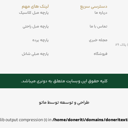
دسترسی سریع
لینک های مهم
درباره ما
پارچه مبل کلاسیک
تماس با ما
پارچه مبل راحتی
مجله خبری
پارچه پرده
کیلومتر ۵ جاده مشهد به کلات بعد از پمپ بنزین ولیعصر (خلق آباد) پلاک ۸۹
فروشگاه
پارچه مبلی شانل
کلیه حقوق این وبسایت متعلق به دونری میباشد.
طراحی و توسعه توسط ماتو
zlib output compression (1) in
/home/donerit1/domains/doneritext