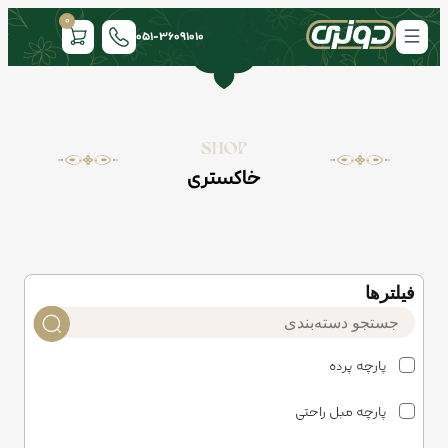
0
051-36091010
SHOP
خاکستری
فیلتر‌ها
پارچه پرده
پارچه مبل راحتی