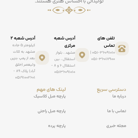
تولیداتی با احساس هنری هستند.
تلفن های
آدرس شعبه
آدرس شعبه ۲
تماس
مرکزی
کیلومتر ۵ جاده
مشهد به کلات
051-36091010 |
مشهد ، بلوار
بعد از پمپ بنزین
051-36017900
استقلال ، بین
ولیعصر (خلق
استقلال ۶ و ۸ -
آباد) پلاک ۸۹ -
۰۵۱۳۶۰۹۱۰۱۰
۰۵۱۹۱۰۰۲۶۰۱
دسترسی سریع
لینک های مهم
درباره ما
پارچه مبل کلاسیک
تماس با ما
پارچه مبل راحتی
مجله خبری
پارچه پرده