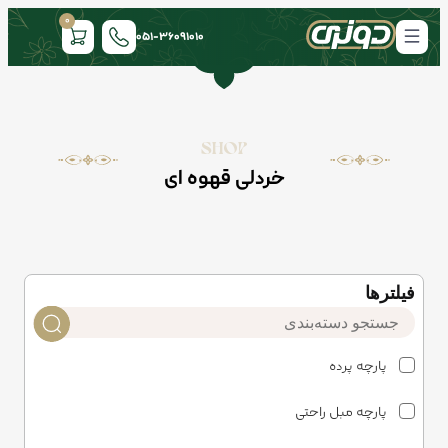
0
051-36091010
SHOP
خردلی قهوه ای
فیلتر‌ها
پارچه پرده
پارچه مبل راحتی