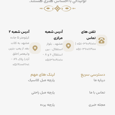
تولیداتی با احساس هنری هستند.
تلفن های
آدرس شعبه
آدرس شعبه ۲
تماس
مرکزی
کیلومتر ۵ جاده
مشهد به کلات
051-36091010 |
مشهد ، بلوار
بعد از پمپ بنزین
051-36017900
استقلال ، بین
ولیعصر (خلق
استقلال ۶ و ۸ -
آباد) پلاک ۸۹ -
۰۵۱۳۶۰۹۱۰۱۰
۰۵۱۹۱۰۰۲۶۰۱
دسترسی سریع
لینک های مهم
درباره ما
پارچه مبل کلاسیک
تماس با ما
پارچه مبل راحتی
مجله خبری
پارچه پرده