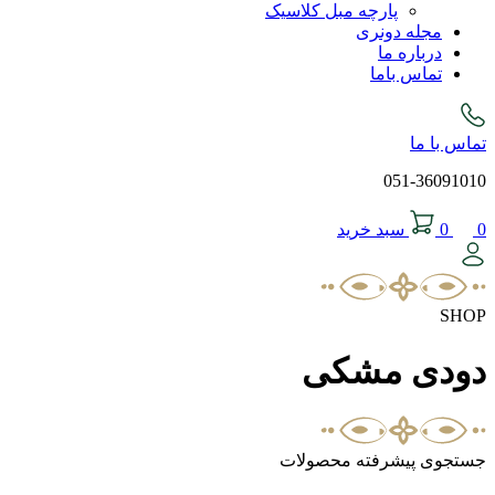
پارچه مبل کلاسیک
مجله دونری
درباره ما
تماس باما
تماس با ما
051-36091010
0
0
سبد خرید
SHOP
دودی مشکی
جستجوی پیشرفته محصولات