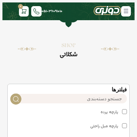
0
051-36091010
SHOP
شکلاتی
فیلتر‌ها
پارچه پرده
پارچه مبل راحتی