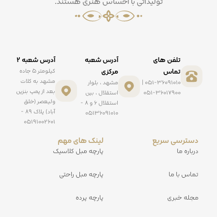
تولیداتی با احساس هنری هستند.
تلفن های
آدرس شعبه
آدرس شعبه ۲
تماس
مرکزی
کیلومتر ۵ جاده
مشهد به کلات
051-36091010 |
مشهد ، بلوار
بعد از پمپ بنزین
051-36017900
استقلال ، بین
ولیعصر (خلق
استقلال ۶ و ۸ -
آباد) پلاک ۸۹ -
۰۵۱۳۶۰۹۱۰۱۰
۰۵۱۹۱۰۰۲۶۰۱
دسترسی سریع
لینک های مهم
درباره ما
پارچه مبل کلاسیک
تماس با ما
پارچه مبل راحتی
مجله خبری
پارچه پرده