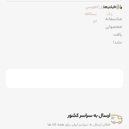
روتختی
خانه
/
فیلترها
محصول
/
طوسی
رنگ
نسکافه
متاسفانه
کوسن
ای
محصولی
یافت
نشد!
ارسال به سراسر کشور
امکان ارسال به سراسر ایران برای همه کالا ها