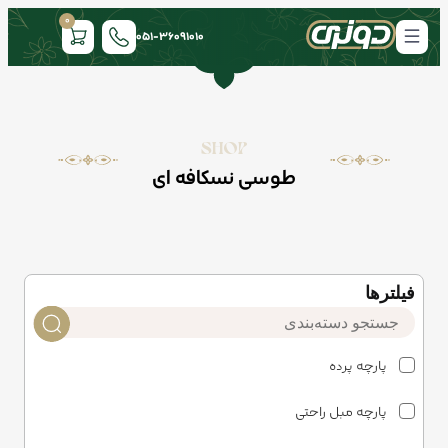
0
051-36091010
SHOP
طوسی نسکافه ای
فیلتر‌ها
پارچه پرده
پارچه مبل راحتی