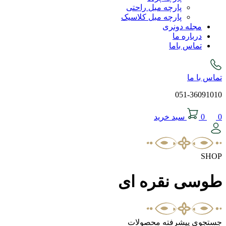
پارچه مبل راحتی
پارچه مبل کلاسیک
مجله دونری
درباره ما
تماس باما
تماس با ما
051-36091010
0
0
سبد خرید
SHOP
طوسی نقره ای
جستجوی پیشرفته محصولات