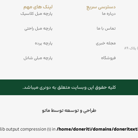
دسترسی سریع
لینک های مهم
درباره ما
پارچه مبل کلاسیک
تماس با ما
پارچه مبل راحتی
مجله خبری
پارچه پرده
کیلومتر ۵ جاده مشهد به کلات بعد از پمپ بنزین ولیعصر (خلق آباد) پلاک ۸۹
فروشگاه
پارچه مبلی شانل
کلیه حقوق این وبسایت متعلق به دونری میباشد.
طراحی و توسعه توسط ماتو
zlib output compression (1) in
/home/donerit1/domains/doneritext