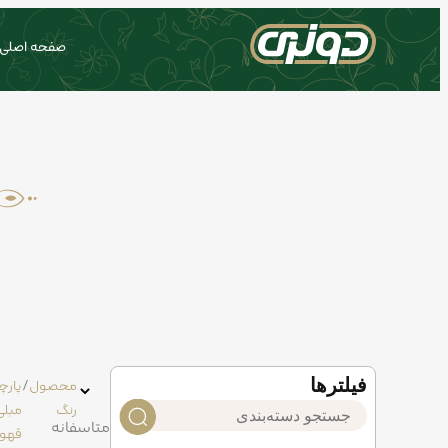
صفحه اصلی
فیلتر‌ها
خانه
/
محصول
/
پارچ
رنگ
مبلی
متاسفانه
قهو