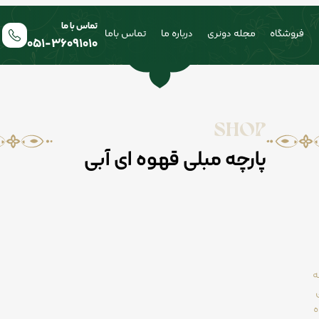
تماس با ما
فروشگاه
مجله دونری
درباره ما
تماس باما
051-36091010
SHOP
پارچه مبلی قهوه ای آبی
ه
ه