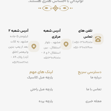
تولیداتی با احساس هنری هستند.
تلفن های
آدرس شعبه
آدرس شعبه ۲
تماس
مرکزی
کیلومتر ۵ جاده
مشهد به کلات
051-36091010 |
مشهد ، بلوار
بعد از پمپ بنزین
051-36017900
استقلال ، بین
ولیعصر (خلق
استقلال ۶ و ۸ -
آباد) پلاک ۸۹ -
۰۵۱۳۶۰۹۱۰۱۰
۰۵۱۹۱۰۰۲۶۰۱
دسترسی سریع
لینک های مهم
درباره ما
پارچه مبل کلاسیک
تماس با ما
پارچه مبل راحتی
مجله خبری
پارچه پرده