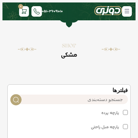
0
051-36091010
SHOP
مشکی
فیلتر‌ها
پارچه پرده
پارچه مبل راحتی