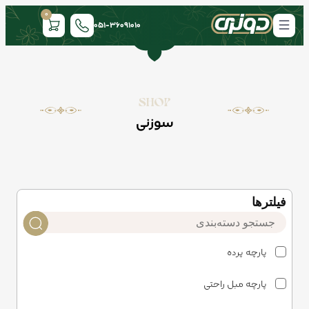
0
051-36091010
SHOP
سوزنی
فیلتر‌ها
پارچه پرده
پارچه مبل راحتی