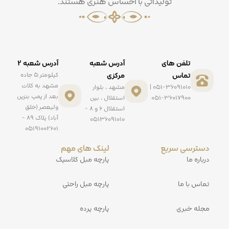
تولیداتی با احساس هنری هستند.
تلفن های
آدرس شعبه
آدرس شعبه ۲
تماس
مرکزی
کیلومتر ۵ جاده
مشهد به کلات
051-36091010 |
مشهد ، بلوار
بعد از پمپ بنزین
051-36017900
استقلال ، بین
ولیعصر (خلق
استقلال ۶ و ۸ -
آباد) پلاک ۸۹ -
۰۵۱۳۶۰۹۱۰۱۰
۰۵۱۹۱۰۰۲۶۰۱
دسترسی سریع
لینک های مهم
درباره ما
پارچه مبل کلاسیک
تماس با ما
پارچه مبل راحتی
مجله خبری
پارچه پرده