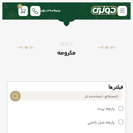
0
051-36091010
SHOP
مکرومه
فیلتر‌ها
پارچه پرده
پارچه مبل راحتی