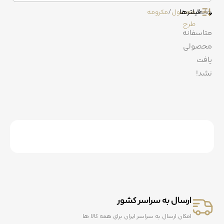
روتختی
خانه
/
فیلترها
محصول
/
مکرومه
طرح
متاسفانه
کوسن
محصولی
یافت
نشد!
ارسال به سراسر کشور
امکان ارسال به سراسر ایران برای همه کالا ها