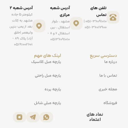
تلفن های
آدرس شعبه
آدرس شعبه ۲
تماس
مرکزی
کیلومتر ۵ جاده
مشهد به کلات
051-36091010 |
مشهد ، بلوار
بعد از پمپ بنزین
051-36017900
استقلال ، بین
ولیعصر (خلق
استقلال ۶ و ۸ -
آباد) پلاک ۸۹ -
۰۵۱۳۶۰۹۱۰۱۰
۰۵۱۹۱۰۰۲۶۰۱
دسترسی سریع
لینک های مهم
درباره ما
پارچه مبل کلاسیک
تماس با ما
پارچه مبل راحتی
مجله خبری
پارچه پرده
فروشگاه
پارچه مبلی شانل
نماد های
اعتماد