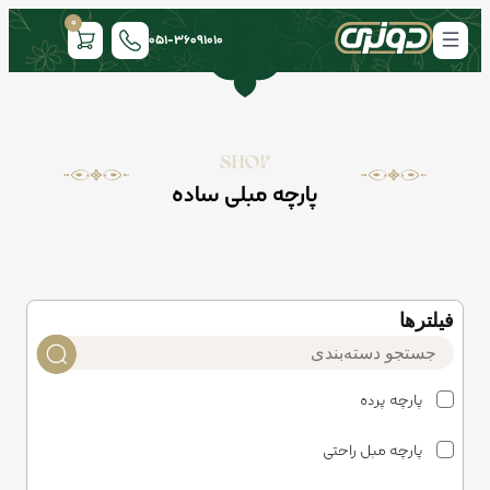
0
051-36091010
SHOP
پارچه مبلی ساده
فیلتر‌ها
پارچه پرده
پارچه مبل راحتی