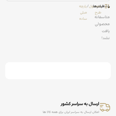
روتختی
خانه
/
فیلترها
محصول
/
پارچه
طرح
مبلی
متاسفانه
کوسن
ساده
محصولی
یافت
نشد!
ارسال به سراسر کشور
امکان ارسال به سراسر ایران برای همه کالا ها