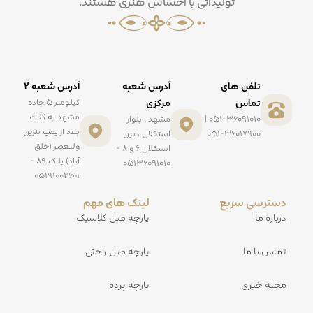
تولیداتی با احساس هنری هستند.
تلفن های
آدرس شعبه
آدرس شعبه ۲
تماس
مرکزی
کیلومتر ۵ جاده
مشهد به کلات
051-36091010 |
مشهد ، بلوار
بعد از پمپ بنزین
051-36017900
استقلال ، بین
ولیعصر (خلق
استقلال ۶ و ۸ -
آباد) پلاک ۸۹ -
۰۵۱۳۶۰۹۱۰۱۰
۰۵۱۹۱۰۰۲۶۰۱
دسترسی سریع
لینک های مهم
درباره ما
پارچه مبل کلاسیک
تماس با ما
پارچه مبل راحتی
مجله خبری
پارچه پرده