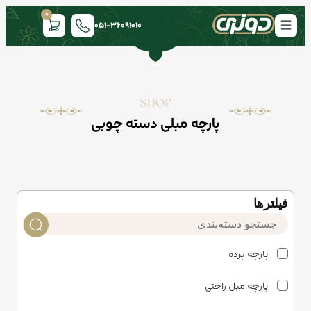
0
051-36091010
SHOP
پارچه مبلی دسته چوبی
فیلتر‌ها
پارچه پرده
پارچه مبل راحتی