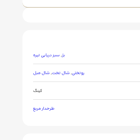
بژ
,
سبز دریایی تیره
روتختی
,
شال تخت
,
شال مبل
کینگ
طرحدار مربع