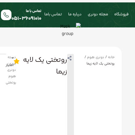
تماس با ما
فروشگاه
مجله دونری
درباره ما
تماس باما
051-36091010
روتختی یک لایه
خانه
/
دونری هوم
/
دسته
0
روتختی یک لایه زیما
بندی:
امتیاز
زیما
دونری
هوم
روتختی