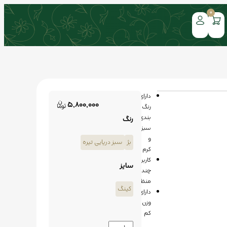
0
دارای
5,800,000
رنگ
بندی
رنگ
سبز
و
بژ
سبز دریایی تیره
کرم
کاربرد
سایز
چند
منظوره
کینگ
دارای
وزن
کم