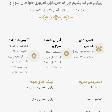
زیبایی می اندیشیم چرا که خریداران امروزی خواهان تنوع و
تولیداتی با احساس هنری هستند.
تلفن های
آدرس شعبه
آدرس شعبه ۲
تماس
مرکزی
کیلومتر ۵ جاده
مشهد به کلات
051-36091010 |
مشهد ، بلوار
بعد از پمپ بنزین
051-36017900
استقلال ، بین
ولیعصر (خلق
استقلال ۶ و ۸ -
آباد) پلاک ۸۹ -
۰۵۱۳۶۰۹۱۰۱۰
۰۵۱۹۱۰۰۲۶۰۱
دسترسی سریع
لینک های مهم
درباره ما
پارچه مبل کلاسیک
تماس با ما
پارچه مبل راحتی
مجله خبری
پارچه پرده