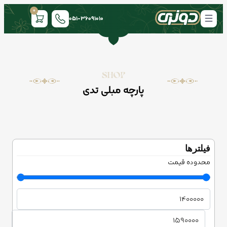
0
051-36091010
SHOP
پارچه مبلی تدی
فیلتر‌ها
محدوده قیمت