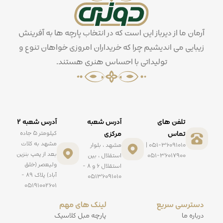
آرمان ما از دیرباز این است که در انتخاب پارچه ها به آفرینش
زیبایی می اندیشیم چرا که خریداران امروزی خواهان تنوع و
تولیداتی با احساس هنری هستند.
تلفن های
آدرس شعبه
آدرس شعبه ۲
تماس
مرکزی
کیلومتر ۵ جاده
مشهد به کلات
051-36091010 |
مشهد ، بلوار
بعد از پمپ بنزین
051-36017900
استقلال ، بین
ولیعصر (خلق
استقلال ۶ و ۸ -
آباد) پلاک ۸۹ -
۰۵۱۳۶۰۹۱۰۱۰
۰۵۱۹۱۰۰۲۶۰۱
دسترسی سریع
لینک های مهم
درباره ما
پارچه مبل کلاسیک