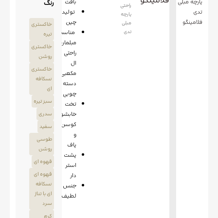
فلامینگو
پارچه مبلی
بافت
رنگ
راحتی
تدی
تولید
پارچه
فلامینگو
چین
مبلی
خاکستری
تدی
مناسب
تیره
مبلمان
خاکستری
راحتی
روشن
ال
خاکستری
مکعبی
نسکافه
دسته
ای
چوبی
سبز تیره
تخت
خابشو
سدری
کوسن
سفید
و
طوسی
پاف
روشن
پشت
قهوه ای
استر
قهوه ای
دار
نسکافه
جنس
ای با تناژ
لطیف
سرد
کرم